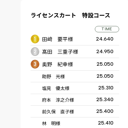
ライセンスカート 特設コース
TIME
田﨑 要平様
24.640
髙田 三重子様
24.950
奥野 紀幸様
25.050
助野 光様
25.050
塩見 優太様
25.310
府本 淳之介様
25.340
前久保 直子様
25.400
林 明様
25.410