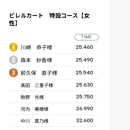
ビレルカート 特設コース【女
性】
TIME
川崎 恭子様
25.460
森本 紗香様
25.490
前久保 直子様
25.540
髙田 三重子様
25.630
助野 光様
25.750
河内 美穂様
26.990
中川 嘉乃様
32.600