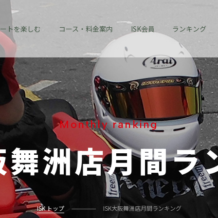
ートを楽しむ
コース・料金案内
ISK会員
ランキング
Monthly ranking
阪舞洲店
月間ラ
ISK トップ
ISK大阪舞洲店月間ランキング