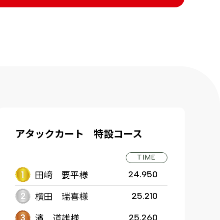
アタックカート 特設コース
TIME
田﨑 要平様
24.950
横田 瑞喜様
25.210
濱 道雄様
25.260