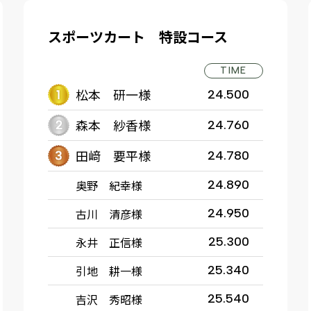
スポーツカート 特設コース
TIME
松本 研一様
24.500
森本 紗香様
24.760
田﨑 要平様
24.780
奥野 紀幸様
24.890
古川 清彦様
24.950
永井 正信様
25.300
引地 耕一様
25.340
吉沢 秀昭様
25.540