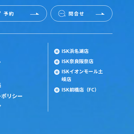
予約
問合せ
ISK浜名湖店
ISK奈良阪奈店
ン
ISKイオンモール土
岐店
集
ISK前橋店（FC）
ーポリシー
プ