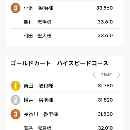
小池 誠治様
33.560
幸村 憲治様
33.610
和田 聖大様
33.610
ゴールドカート ハイスピードコース
TIME
吉田 敏也様
31.780
横井 裕則様
31.820
長谷川 香里様
31.830
廣島 嵩真様
32.010