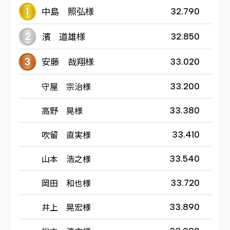
中島 照弘様
32.790
濱 道雄様
32.850
安藤 哉翔様
33.020
守屋 宗治様
33.200
高野 晃様
33.380
吹留 直実様
33.410
山本 浩之様
33.540
岡田 和也様
33.720
井上 晃宏様
33.890