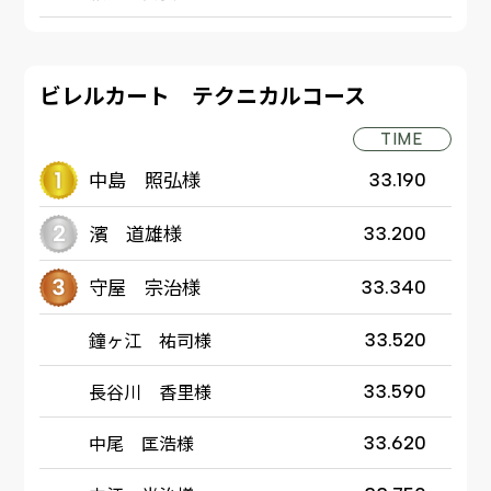
ビレルカート テクニカルコース
TIME
中島 照弘様
33.190
濱 道雄様
33.200
守屋 宗治様
33.340
鐘ヶ江 祐司様
33.520
長谷川 香里様
33.590
中尾 匡浩様
33.620