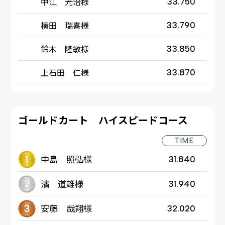
中江 光治様
33.750
横田 瑞喜様
33.790
鈴木 隆敏様
33.850
上石田 仁様
33.870
ゴールドカート ハイスピードコース
TIME
中島 照弘様
31.840
濱 道雄様
31.940
安藤 哉翔様
32.020