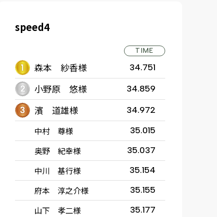
speed4
TIME
森本 紗香様
34.751
小野原 悠様
34.859
濱 道雄様
34.972
中村 尊様
35.015
奥野 紀幸様
35.037
中川 基行様
35.154
府本 淳之介様
35.155
山下 孝二様
35.177