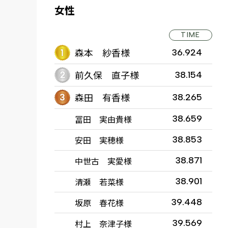
女性
TIME
森本 紗香様
36.924
前久保 直子様
38.154
森田 有香様
38.265
冨田 実由貴様
38.659
安田 実穂様
38.853
中世古 実愛様
38.871
清瀬 若菜様
38.901
坂原 春花様
39.448
村上 奈津子様
39.569