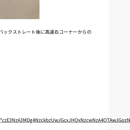
バックストレート後に高速右コーナーからの
Q55*czE3NzA3MDg4NzckbzUwJGcxJHQxNzcwNzA4OTAwJGoz