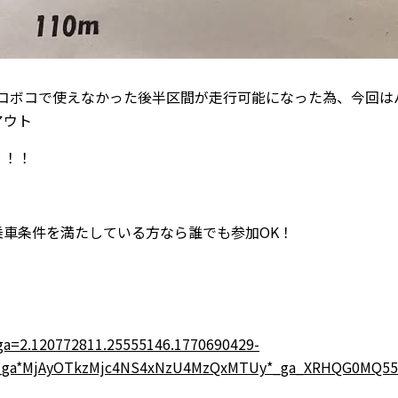
デコボコで使えなかった後半区間が走行可能になった為、今回は
アウト
！！！
！
車条件を満たしている方なら誰でも参加OK！
_ga=2.120772811.25555146.1770690429-
c7*_ga*MjAyOTkzMjc4NS4xNzU4MzQxMTUy*_ga_XRHQG0M