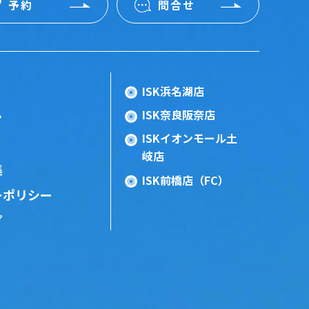
予約
問合せ
ISK浜名湖店
ISK奈良阪奈店
ン
ISKイオンモール土
岐店
集
ISK前橋店（FC）
ーポリシー
プ